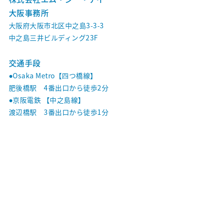
大阪事務所
沿革
大阪府大阪市北区中之島3-3-3
グローバルネットワーク
中之島三井ビルディング23F
オフィス・設備
交通手段
●Osaka Metro【四つ橋線】
Services
肥後橋駅 4番出口から徒歩2分
●京阪電鉄 【中之島線】
私たちのサービスの特徴について
渡辺橋駅 3番出口から徒歩1分
Marketing Research
マーケティングリサーチ｜サービス紹介
マーケティングリサーチ｜実績紹介
Digital Marketing