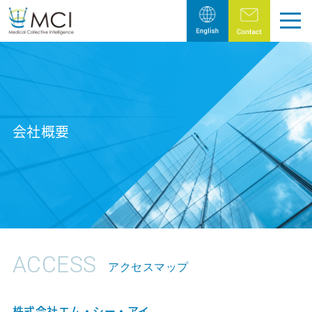
トップページ
Pick Up
会社概要
製薬・医療機器業界の皆様へ
医療従事者様へ
Company
エム・シー・アイの目指すこと
ACCESS
アクセスマップ
代表メッセージ
会社概要
株式会社エム・シー・アイ