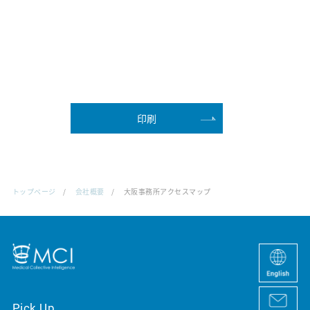
デジタルマーケティング｜サービス紹介
医師版デジタルマーケティング白書
オウンドメディア構築・運営支援
Veeva CRM用コンテンツ制作・運用支援
MRmail®
印刷
Careers
トップページ
会社概要
大阪事務所アクセスマップ
新卒採用情報
キャリア採用情報
News&Topics
Pick Up