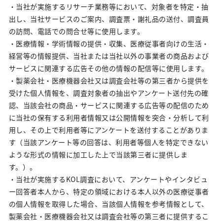
ニュース&トピックス
・当社が実施するリサーチ業務等において、対象者を特定・抽
出し、当社サービスのご案内、調査票・謝礼品の送付、調査員
の訪問、電話での問合せ等に使用します。
・医療情報・学術情報の提供・収集、医療従事者向けの生活・
経営等の情報提供、当社または当社以外の事業者の商品および
サービスに関連する広告その他の情報の配信等に使用します。
・製薬会社・医療機器会社又は調査会社等の第三者から提供を
受けた個人情報を、調査対象者の抽出やアンケート送付先の確
認、当該会社の商品・サービスに関連する広告等の配信のため
に当社の保有する利用者情報又は公開情報を突合・分析して利
用し、その上で利用者等にアンケートを送付することがありま
す（当該アンケート等の回答は、利用者等個人を特定できない
ような形式の情報に加工した上で当該第三者に提供しま
す。）。
・当社が実施するKOL調査において、アンケートやインタビュ
ー回答者本人から、特定の領域における本人以外の医療従事者
の個人情報を取得した場合、当該個人情報を参考情報として、
製薬会社・医療機器会社又は調査会社等の第三者に提供するこ