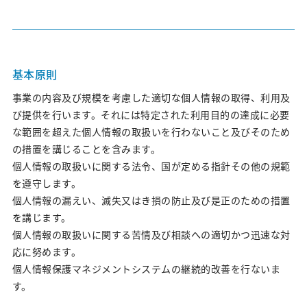
沿革
グローバルネットワーク
基本原則
オフィス・設備
事業の内容及び規模を考慮した適切な個人情報の取得、利用及
び提供を行います。それには特定された利用目的の達成に必要
Services
な範囲を超えた個人情報の取扱いを行わないこと及びそのため
の措置を講じることを含みます。
私たちのサービスの特徴について
個人情報の取扱いに関する法令、国が定める指針その他の規範
を遵守します。
Marketing Research
個人情報の漏えい、滅失又はき損の防止及び是正のための措置
を講じます。
マーケティングリサーチ｜サービス紹介
個人情報の取扱いに関する苦情及び相談への適切かつ迅速な対
マーケティングリサーチ｜実績紹介
応に努めます。
個人情報保護マネジメントシステムの継続的改善を行ないま
す。
Digital Marketing