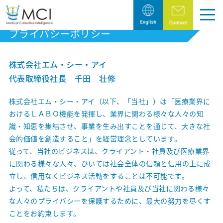
プライバシーポリシー
トップページ
株式会社エム・シー・アイ
Pick Up
代表取締役社長 千田 壮修
製薬・医療機器業界の皆様へ
株式会社エム・シー・アイ（以下、「当社」）は「医療業界に
おけるＬＡＢＯ機能を発揮し、業界に関わる様々な人々の知
医療従事者様へ
識・知恵を集結させ、事業を生み出すことを通じて、大きな社
会的価値を創造すること」を経営理念としています。
Company
従って、当社のビジネスは、クライアント・社員及び医療業界
に関わる様々な人々、ひいては社会全体の信頼と信用の上に成
エム・シー・アイの目指すこと
立し、信用なくビジネス活動をすることは不可能です。
よって、私たちは、クライアントや社員及び当社に関わる様々
代表メッセージ
な人々のプライバシーを保護するために、最大の努力を尽くす
ことをお約束します。
会社概要