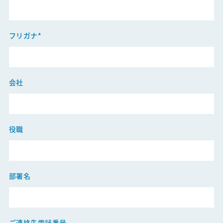
沿革
グローバルネットワーク
フリガナ*
オフィス・設備
会社
Services
私たちのサービスの特徴について
役職
Marketing Research
マーケティングリサーチ｜サービス紹介
部署名
マーケティングリサーチ｜実績紹介
Digital Marketing
ご連絡先電話番号