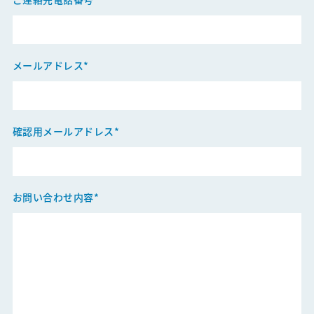
デジタルマーケティング｜サービス紹介
医師版デジタルマーケティング白書
オウンドメディア構築・運営支援
メールアドレス*
Veeva CRM用コンテンツ制作・運用支援
MRmail®
確認用メールアドレス*
Careers
お問い合わせ内容*
新卒採用情報
キャリア採用情報
News&Topics