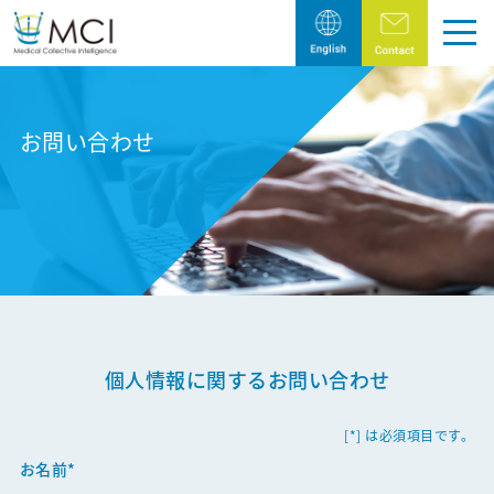
トップページ
お問い合わせ
Pick Up
製薬・医療機器業界の皆様へ
医療従事者様へ
Company
個人情報に関するお問い合わせ
エム・シー・アイの目指すこと
代表メッセージ
[*] は必須項目です。
お名前*
会社概要