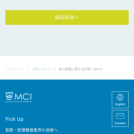
ん。）
なお当社へのお問い合わせにあたっては、個人情報をご提供頂けな
い場合は、お問い合わせ・採用応募いただくことはできません。
(2)外部委託事業者の利用
当社では業務の一部を委託先に委託し、当該委託先に対して必要最
低限の範囲で、お客様の個人情報を委託する場合がありますが、こ
の場合は、当社が定めた基準を満たす外部委託先のみを利用するこ
ととし、個人情報の取扱いに関する契約締結および、適切な監督を
行います。
トップページ
お問い合わせ
個人情報に関するお問い合わせ
(3)第三者への提供
上記「外部委託事業者の利用」に記載した外部委託先へ委託する場
合を除き、お客様の個人情報を第三者へ開示・提供を行いません。
ただし、地方自治体の条例に従った捜査令状を伴うなど、法の要請
に基づく場合は例外的に個人情報を提供する場合があります。
(4)お問い合わせ
当サイトや個人情報に関するお問い合わせ、開示対象者個人情報の
Pick Up
利用目的の通知、開示、内容の訂正、追加または削除、利用の停
止、消去及び第三者への提供の停止に関する請求、苦情は下記まで
製薬・医療機器業界の皆様へ