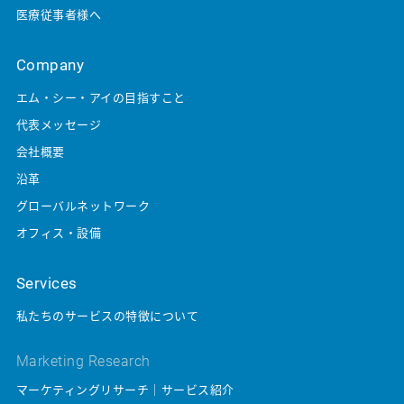
ご連絡ください。
医療従事者様へ
株式会社エム・シー・アイ 個人情報相談室
受付時間 平日10:00～12:00、14:00～17:00
Company
フリーダイヤル 0120-314-820
エム・シー・アイの目指すこと
株式会社エム・シー・アイ
代表メッセージ
個人情報保護管理者：CISO（連絡先：同上）
会社概要
認定個人情報保護団体名称：一般財団法人日本情報経済社会推進協
沿革
会
グローバルネットワーク
苦情解決連絡先： 個人情報保護苦情相談室
住所： 〒106-0032 東京都港区六本木1-9-9六本木ファーストビル
オフィス・設備
12F
電話番号：03-5860-7565 0120-700-779
Services
私たちのサービスの特徴について
Marketing Research
マーケティングリサーチ｜サービス紹介