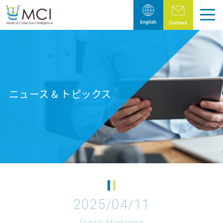
トップページ
Pick Up
ニュース & トピックス
製薬・医療機器業界の皆様へ
医療従事者様へ
Company
エム・シー・アイの目指すこと
代表メッセージ
2025/04/11
会社概要
Digital Marketing