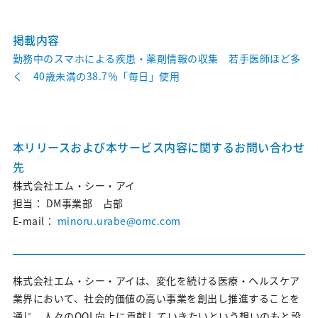
デジタルマーケティング｜サービス紹介
医師版デジタルマーケティング白書
掲載内容
勤務中のスマホによる疾患・薬剤情報の収集 若手医師ほど多
オウンドメディア構築・運営支援
く 40歳未満の38.7％「毎日」使用
Veeva CRM用コンテンツ制作・運用支援
MRmail®
本リリースおよび本サービス内容に関するお問い合わせ
Careers
先
株式会社エム・シー・アイ
担当：
DM事業部 占部
新卒採用情報
E-mail：
minoru.urabe@omc.com
キャリア採用情報
News&Topics
株式会社エム・シー・アイは、変化を続ける医療・ヘルスケア
業界において、社会的価値の高い事業を創出し推進することを
通じ、人々のQOL向上に貢献していきたいという想いのもと設