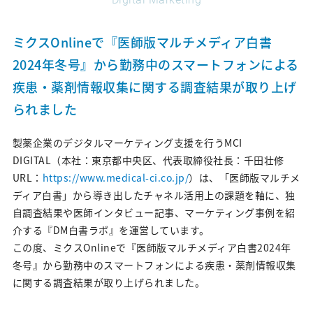
沿革
ミクスOnlineで『医師版マルチメディア白書
グローバルネットワーク
2024年冬号』から勤務中のスマートフォンによる
オフィス・設備
疾患・薬剤情報収集に関する調査結果が取り上げ
られました
Services
製薬企業のデジタルマーケティング支援を行うMCI
DIGITAL（本社：東京都中央区、代表取締役社長：千田壮修
私たちのサービスの特徴について
URL：
https://www.medical-ci.co.jp/
）は、「医師版マルチメ
ディア白書」から導き出したチャネル活用上の課題を軸に、独
Marketing Research
自調査結果や医師インタビュー記事、マーケティング事例を紹
マーケティングリサーチ｜サービス紹介
介する『DM白書ラボ』を運営しています。
この度、ミクスOnlineで『医師版マルチメディア白書2024年
マーケティングリサーチ｜実績紹介
冬号』から勤務中のスマートフォンによる疾患・薬剤情報収集
に関する調査結果が取り上げられました。
Digital Marketing