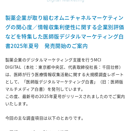
沿革
製薬企業が取り組むオムニチャネルマーケティン
グローバルネットワーク
グの関心度／情報収集利便性に関する企業別評価
オフィス・設備
などを特集した医師版デジタルマーケティング白
書2025年夏号 発売開始のご案内
Services
製薬企業のデジタルマーケティング支援を行うMCI
DIGITAL（本社：東京都中央区、代表取締役社長：千田壮修）
私たちのサービスの特徴について
は、医師が行う医療情報収集活動に関する大規模調査レポート
として、「医師版デジタルマーケティング白書」（旧：医師版
Marketing Research
マルチメディア白書）を発刊しています。
マーケティングリサーチ｜サービス紹介
この度、最新号の2025年夏号がリリースされましたのでご案内
いたします。
マーケティングリサーチ｜実績紹介
今回の主な調査項目は以下のとおりです。
Digital Marketing