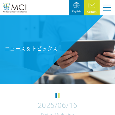
トップページ
Pick Up
ニュース & トピックス
製薬・医療機器業界の皆様へ
医療従事者様へ
Company
エム・シー・アイの目指すこと
代表メッセージ
2025/06/16
会社概要
Digital Marketing