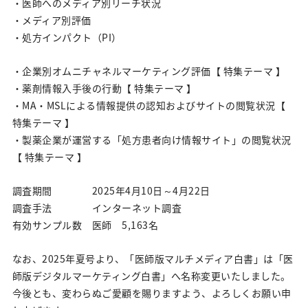
・医師へのメディア別リーチ状況
デジタルマーケティング｜サービス紹介
・メディア別評価
医師版デジタルマーケティング白書
・処方インパクト（PI）
オウンドメディア構築・運営支援
・企業別オムニチャネルマーケティング評価【 特集テーマ 】
Veeva CRM用コンテンツ制作・運用支援
・薬剤情報入手後の行動【 特集テーマ 】
・MA・MSLによる情報提供の認知およびサイトの閲覧状況【
MRmail®
特集テーマ 】
・製薬企業が運営する「処方患者向け情報サイト」の閲覧状況
【 特集テーマ 】
Careers
調査期間 2025年4月10日～4月22日
新卒採用情報
調査手法 インターネット調査
有効サンプル数 医師 5,163名
キャリア採用情報
なお、2025年夏号より、「医師版マルチメディア白書」は「医
News&Topics
師版デジタルマーケティング白書」へ名称変更いたしました。
今後とも、変わらぬご愛顧を賜りますよう、よろしくお願い申